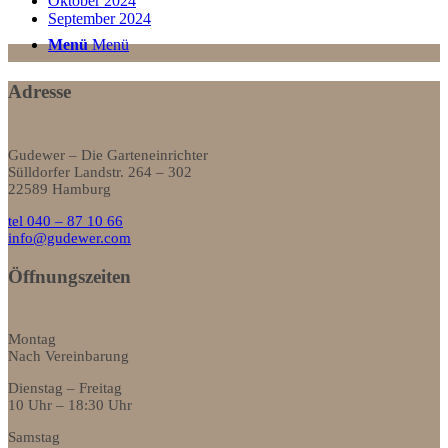
Oktober 2024
September 2024
Menü
Menü
Adresse
Gudewer – Die Garteneinrichter
Sülldorfer Landstr. 264 – 302
22589 Hamburg
tel 040 – 87 10 66
info@gudewer.com
Öffnungszeiten
Montag
Nach Vereinbarung
Dienstag – Freitag
10 Uhr – 18:30 Uhr
Samstag