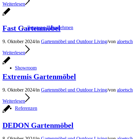
Weiterlesen
Fast Gartenmöbel
Beratung Unternehmen
9. Oktober 2024
/
in
Gartenmöbel und Outdoor Living
/
von
aloetsch
Weiterlesen
Showroom
Extremis Gartenmöbel
9. Oktober 2024
/
in
Gartenmöbel und Outdoor Living
/
von
aloetsch
Weiterlesen
Referenzen
DEDON Gartenmöbel
8. Oktober 2024
/
in
Gartenmöbel und Outdoor Living
/
von
aloetsch