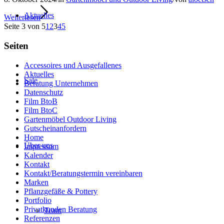
Aktuelles
Weiterlesen
Seite 3 von 5
1
2
3
4
5
Seiten
Accessoires und Ausgefallenes
Aktuelles
Sale
Beratung Unternehmen
Datenschutz
Film BtoB
Film BtoC
Gartenmöbel Outdoor Living
Gutscheinanfordern
Home
Über uns
Impressum
Kalender
Kontakt
Kontakt/Beratungstermin vereinbaren
Marken
Pflanzgefäße & Pottery
Portfolio
Privatkunden Beratung
Team
Referenzen