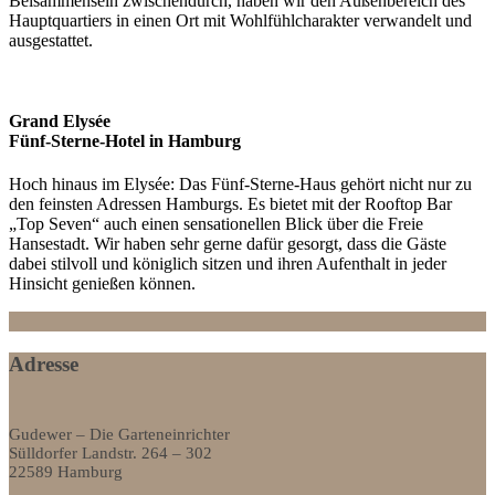
Beisammensein zwischendurch, haben wir den Außenbereich des
Hauptquartiers in einen Ort mit Wohlfühlcharakter verwandelt und
ausgestattet.
Grand Elysée
Fünf-Sterne-Hotel in Hamburg
Hoch hinaus im Elysée: Das Fünf-Sterne-Haus gehört nicht nur zu
den feinsten Adressen Hamburgs. Es bietet mit der Rooftop Bar
„Top Seven“ auch einen sensationellen Blick über die Freie
Hansestadt. Wir haben sehr gerne dafür gesorgt, dass die Gäste
dabei stilvoll und königlich sitzen und ihren Aufenthalt in jeder
Hinsicht genießen können.
Adresse
Gudewer – Die Garteneinrichter
Sülldorfer Landstr. 264 – 302
22589 Hamburg