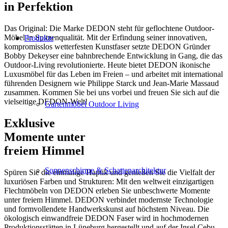
in Perfektion
Das Original: Die Marke DEDON steht für geflochtene Outdoor-
Möbel in Spitzenqualität. Mit der Erfindung seiner innovativen,
Produkte
kompromisslos wetterfesten Kunstfaser setzte DEDON Gründer
Bobby Dekeyser eine bahnbrechende Entwicklung in Gang, die das
Outdoor-Living revolutionierte. Heute bietet DEDON ikonische
Luxusmöbel für das Leben im Freien – und arbeitet mit international
führenden Designern wie Philippe Starck und Jean-Marie Massaud
zusammen. Kommen Sie bei uns vorbei und freuen Sie sich auf die
vielseitige DEDON-Welt!
Gartenmöbel Outdoor Living
Exklusive
Momente unter
freiem Himmel
Sonnenschirme & Schattenarchitektur
Spüren Sie die einmalige Haptik und genießen Sie die Vielfalt der
luxuriösen Farben und Strukturen: Mit den weltweit einzigartigen
Flechtmöbeln von DEDON erleben Sie unbeschwerte Momente
unter freiem Himmel. DEDON verbindet modernste Technologie
und formvollendete Handwerkskunst auf höchstem Niveau. Die
ökologisch einwandfreie DEDON Faser wird in hochmodernen
Produktionsstätten in Lüneburg hergestellt und auf der Insel Cebu