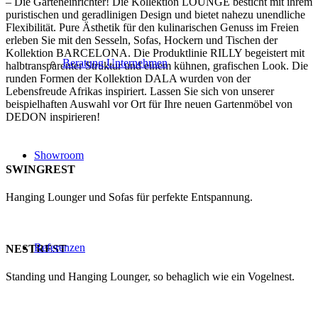
– Die Garteneinrichter! Die Kollektion LOUNGE besticht mit ihrem
puristischen und geradlinigen Design und bietet nahezu unendliche
Flexibilität. Pure Ästhetik für den kulinarischen Genuss im Freien
erleben Sie mit den Sesseln, Sofas, Hockern und Tischen der
Kollektion BARCELONA. Die Produktlinie RILLY begeistert mit
Beratung Unternehmen
halbtransparenter Struktur und einem kühnen, grafischen Look. Die
runden Formen der Kollektion DALA wurden von der
Lebensfreude Afrikas inspiriert. Lassen Sie sich von unserer
beispielhaften Auswahl vor Ort für Ihre neuen Gartenmöbel von
DEDON inspirieren!
Showroom
SWINGREST
Hanging Lounger und Sofas für perfekte Entspannung.
Referenzen
NESTREST
Standing und Hanging Lounger, so behaglich wie ein Vogelnest.