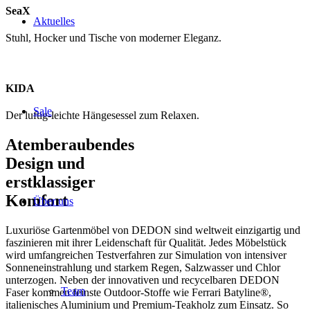
SeaX
Aktuelles
Stuhl, Hocker und Tische von moderner Eleganz.
KIDA
Sale
Der luftig-leichte Hängesessel zum Relaxen.
Atemberaubendes
Design und
erstklassiger
Komfort
Über uns
Luxuriöse Gartenmöbel von DEDON sind weltweit einzigartig und
faszinieren mit ihrer Leidenschaft für Qualität. Jedes Möbelstück
wird umfangreichen Testverfahren zur Simulation von intensiver
Sonneneinstrahlung und starkem Regen, Salzwasser und Chlor
unterzogen. Neben der innovativen und recycelbaren DEDON
Team
Faser kommen feinste Outdoor-Stoffe wie Ferrari Batyline®,
italienisches Aluminium und Premium-Teakholz zum Einsatz. So