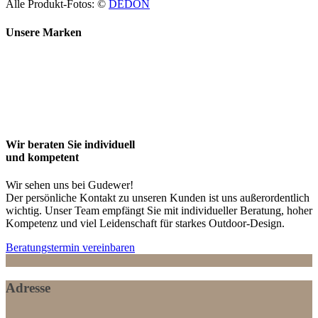
Alle Produkt-Fotos: ©
DEDON
Unsere Marken
atetiervierkant
Barlow Tvric
B&BItalia
Cane-Line
casagent
Cosapots
peter dahlenburg
Dedon
Domani
Dutz
extremis
fast
fermob
Fischer möbel
Freifrau
Glatz
Gloster
Guaxs
Heatsail
Janua
joli
Kaheku
kettal
kristalia
Lambert
Linda
Manutti
Paloa Lenti
Renson
Roda
Royal Botanic
solpuri
Tribu
Tuuci
pad
Weishaupt
Wir beraten Sie individuell
und kompetent
Wir sehen uns bei Gudewer!
Der persönliche Kontakt zu unseren Kunden ist uns außerordentlich
wichtig. Unser Team empfängt Sie mit individueller Beratung, hoher
Kompetenz und viel Leidenschaft für starkes Outdoor-Design.
Beratungstermin vereinbaren
Adresse