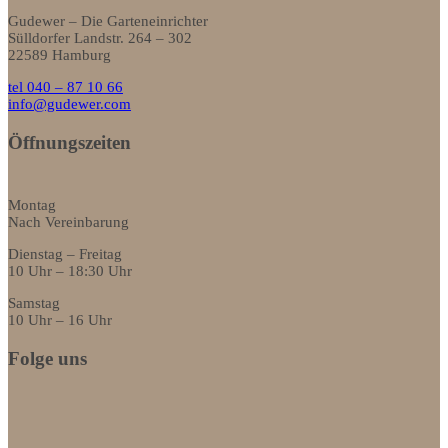
Gudewer – Die Garteneinrichter
Sülldorfer Landstr. 264 – 302
22589 Hamburg
tel 040 – 87 10 66
info@gudewer.com
Öffnungszeiten
Montag
Nach Vereinbarung
Dienstag – Freitag
10 Uhr – 18:30 Uhr
Samstag
10 Uhr – 16 Uhr
Folge uns