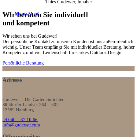
Thies Gudewer, Inhaber
Wir beraten Sie individuell
Menü
Menü
und kompetent
Wir sehen uns bei Gudewer!
Der persönliche Kontakt zu unseren Kunden ist uns außerordentlich
wichtig. Unser Team empfängt Sie mit individueller Beratung, hoher
Kompetenz und viel Leidenschaft für starkes Outdoor-Design.
Persönliche Beratung
Adresse
Gudewer – Die Garteneinrichter
Sülldorfer Landstr. 264 – 302
22589 Hamburg
tel 040 – 87 10 66
info@gudewer.com
Öffnungszeiten