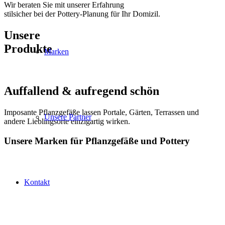
Wir beraten Sie mit unserer Erfahrung
stilsicher bei der Pottery-Planung für Ihr Domizil.
Unsere
Produkte
Marken
Auffallend & aufregend schön
Imposante Pflanzgefäße lassen Portale, Gärten, Terrassen und
Unsere Partner
andere Lieblingsorte einzigartig wirken.
Unsere Marken für Pflanzgefäße und Pottery
atetiervierkant
Cosapots
Domani
Kontakt