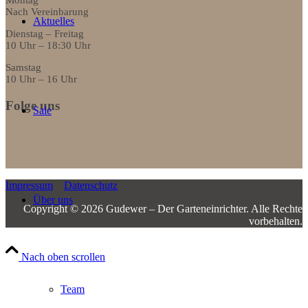
Nach Vereinbarung
Aktuelles
Dienstag – Freitag
10 Uhr – 18:30 Uhr
Samstag
10 Uhr – 16 Uhr
Folge uns
Sale
Impressum
Datenschutz
Über uns
Copyright © 2026 Gudewer – Der Garteneinrichter.­ ­Alle Rechte
vorbehalten.
Nach oben scrollen
Team