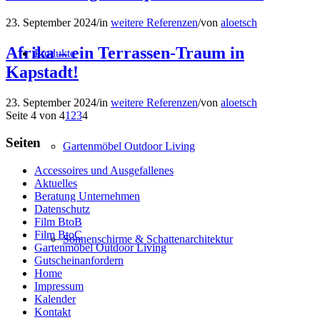
23. September 2024
/
in
weitere Referenzen
/
von
aloetsch
Afrika – ein Terrassen-Traum in
Produkte
Kapstadt!
23. September 2024
/
in
weitere Referenzen
/
von
aloetsch
Seite 4 von 4
1
2
3
4
Seiten
Gartenmöbel Outdoor Living
Accessoires und Ausgefallenes
Aktuelles
Beratung Unternehmen
Datenschutz
Film BtoB
Film BtoC
Sonnenschirme & Schattenarchitektur
Gartenmöbel Outdoor Living
Gutscheinanfordern
Home
Impressum
Kalender
Kontakt