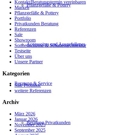
Kontakt/Beratungstermin vereinbaren
Pflanzgefäße & Pottery
Marken
Pflanzgefäße & Pottery
Portfolio
Privatkunden Beratung
Referenzen
Sale
Showroom
Accessoires und Ausgefallenes
Sonnenschirme & Schattenarchitektur
Testseite
Über uns
Unsere Partner
Kategorien
Beratung & Service
Sale Produkte
weitere Referenzen
Archiv
März 2026
Januar 2026
Beratung Privatkunden
November 2025
September 2025