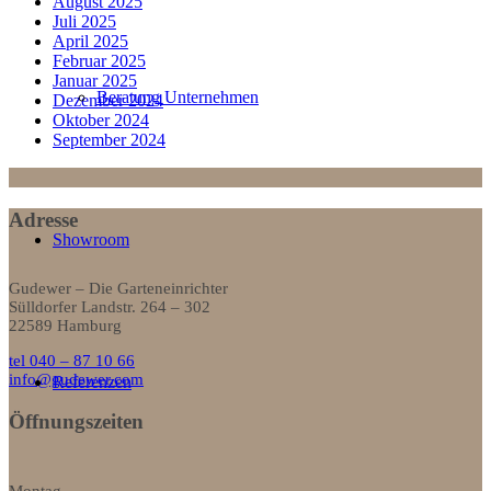
August 2025
Juli 2025
April 2025
Februar 2025
Januar 2025
Beratung Unternehmen
Dezember 2024
Oktober 2024
September 2024
Adresse
Showroom
Gudewer – Die Garteneinrichter
Sülldorfer Landstr. 264 – 302
22589 Hamburg
tel 040 – 87 10 66
info@gudewer.com
Referenzen
Öffnungszeiten
Montag