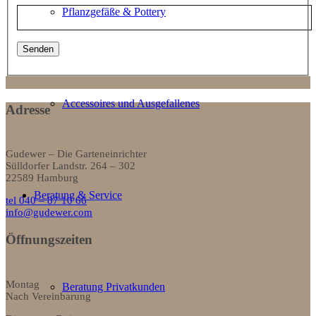
Pflanzgefäße & Pottery
Accessoires und Ausgefallenes
Adresse
Gudewer – Die Garteneinrichter
Sülldorfer Landstr. 264 – 302
22589 Hamburg
Beratung & Service
tel 040 – 87 10 66
info@gudewer.com
Öffnungszeiten
Montag
Beratung Privatkunden
Nach Vereinbarung