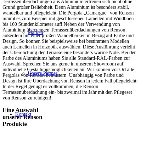
Terrassenüberdachungen aus Aluminium erfreuen sich nicht ohne
Grund großer Beliebtheit. Denn Aluminium ist besonders stabil,
wandelbar und pflegeleicht. Die Pergola „Camargue“ von Renson
nimmt es zum Beispiel mit geschlossenen Lamellen mit Windböen
bis 160 Stundenkilometer auf! Neben der Verwendung von
Aluminium überzeugen Terrassenüberdachungen von Renson
Marken
außerdem mit einer großen Wandelbarkeit in Bezug auf Farbe und
Design. So können Sie beispielsweise bei bestimmten Modellen
auch Lamellen in Holzoptik auswählen. Diese Ausführung verleiht
der Überdachung der Terrasse eine besonders warme Note. Bei der
Farbe des Aluminiums haben Sie alle Standard-RAL-Farben zur
Auswahl. Sprechen Sie uns gerne in unserem Showroom auf
individuelle Gestaltungsmöglichkeiten an. Wir können vor Ort alle
Unsere Partner
Pergolas von Renson bemustern. Unabhängig von Farbe und
Design ist Ihre Überdachung von Renson in jedem Fall pflegeleicht:
In der Regel genügt es vollkommen, die Renson
Terrassenüberdachung ein- bis zweimal im Jahr mit den Pflegeset
von Renson zu reinigen!
Eine Auswahl
Kontakt
unserer Renson
Produkte