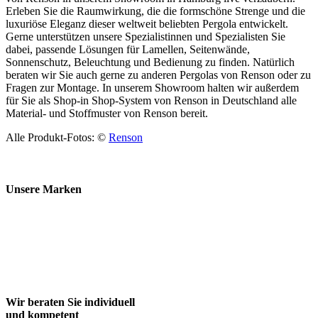
Erleben Sie die Raumwirkung, die die formschöne Strenge und die
luxuriöse Eleganz dieser weltweit beliebten Pergola entwickelt.
Gerne unterstützen unsere Spezialistinnen und Spezialisten Sie
dabei, passende Lösungen für Lamellen, Seitenwände,
Sonnenschutz, Beleuchtung und Bedienung zu finden. Natürlich
beraten wir Sie auch gerne zu anderen Pergolas von Renson oder zu
Fragen zur Montage. In unserem Showroom halten wir außerdem
für Sie als Shop-in Shop-System von Renson in Deutschland alle
Material- und Stoffmuster von Renson bereit.
Alle Produkt-Fotos: ©
Renson
Unsere Marken
atetiervierkant
Barlow Tvric
B&BItalia
Cane-Line
casagent
Cosapots
peter dahlenburg
Dedon
Domani
Dutz
extremis
fast
fermob
Fischer möbel
Freifrau
Glatz
Gloster
Guaxs
Heatsail
Janua
joli
Kaheku
kettal
kristalia
Lambert
Linda
Manutti
Paloa Lenti
Renson
Roda
Royal Botanic
solpuri
Tribu
Tuuci
pad
Weishaupt
Wir beraten Sie individuell
und kompetent