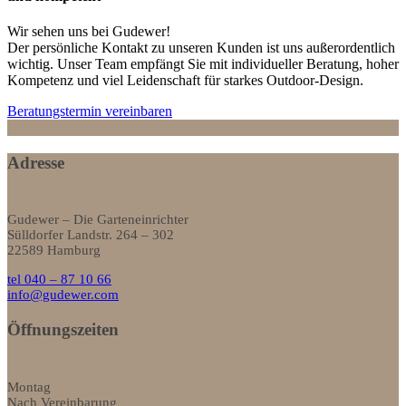
Wir sehen uns bei Gudewer!
Der persönliche Kontakt zu unseren Kunden ist uns außerordentlich
wichtig. Unser Team empfängt Sie mit individueller Beratung, hoher
Kompetenz und viel Leidenschaft für starkes Outdoor-Design.
Beratungstermin vereinbaren
Adresse
Gudewer – Die Garteneinrichter
Sülldorfer Landstr. 264 – 302
22589 Hamburg
tel 040 – 87 10 66
info@gudewer.com
Öffnungszeiten
Montag
Nach Vereinbarung