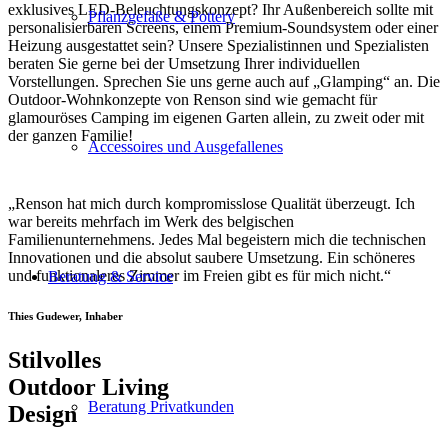
exklusives LED-Beleuchtungskonzept? Ihr Außenbereich sollte mit
Pflanzgefäße & Pottery
personalisierbaren Screens, einem Premium-Soundsystem oder einer
Heizung ausgestattet sein? Unsere Spezialistinnen und Spezialisten
beraten Sie gerne bei der Umsetzung Ihrer individuellen
Vorstellungen. Sprechen Sie uns gerne auch auf „Glamping“ an. Die
Outdoor-Wohnkonzepte von Renson sind wie gemacht für
glamouröses Camping im eigenen Garten allein, zu zweit oder mit
der ganzen Familie!
Accessoires und Ausgefallenes
„Renson hat mich durch kompromisslose Qualität überzeugt. Ich
war bereits mehrfach im Werk des belgischen
Familienunternehmens. Jedes Mal begeistern mich die technischen
Innovationen und die absolut saubere Umsetzung. Ein schöneres
und funktionaleres Zimmer im Freien gibt es für mich nicht.“
Beratung & Service
Thies Gudewer, Inhaber
Stilvolles
Outdoor Living
Beratung Privatkunden
Design