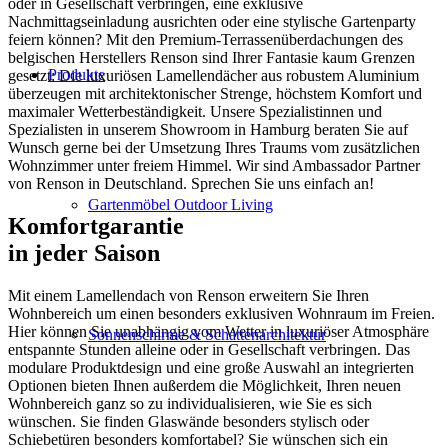
oder in Gesellschaft verbringen, eine exklusive
Nachmittagseinladung ausrichten oder eine stylische Gartenparty
feiern können? Mit den Premium-Terrassenüberdachungen des
belgischen Herstellers Renson sind Ihrer Fantasie kaum Grenzen
Produkte
gesetzt: Die luxuriösen Lamellendächer aus robustem Aluminium
überzeugen mit architektonischer Strenge, höchstem Komfort und
maximaler Wetterbeständigkeit. Unsere Spezialistinnen und
Spezialisten in unserem Showroom in Hamburg beraten Sie auf
Wunsch gerne bei der Umsetzung Ihres Traums vom zusätzlichen
Wohnzimmer unter freiem Himmel. Wir sind Ambassador Partner
von Renson in Deutschland. Sprechen Sie uns einfach an!
Gartenmöbel Outdoor Living
Komfortgarantie
in jeder Saison
Mit einem Lamellendach von Renson erweitern Sie Ihren
Wohnbereich um einen besonders exklusiven Wohnraum im Freien.
Hier können Sie unabhängig vom Wetter in luxuriöser Atmosphäre
Sonnenschirme & Schattenarchitektur
entspannte Stunden alleine oder in Gesellschaft verbringen. Das
modulare Produktdesign und eine große Auswahl an integrierten
Optionen bieten Ihnen außerdem die Möglichkeit, Ihren neuen
Wohnbereich ganz so zu individualisieren, wie Sie es sich
wünschen. Sie finden Glaswände besonders stylisch oder
Schiebetüren besonders komfortabel? Sie wünschen sich ein