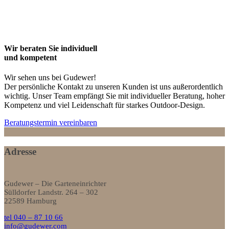
Wir beraten Sie individuell
und kompetent
Wir sehen uns bei Gudewer!
Der persönliche Kontakt zu unseren Kunden ist uns außerordentlich
wichtig. Unser Team empfängt Sie mit individueller Beratung, hoher
Kompetenz und viel Leidenschaft für starkes Outdoor-Design.
Beratungstermin vereinbaren
Adresse
Gudewer – Die Garteneinrichter
Sülldorfer Landstr. 264 – 302
22589 Hamburg
tel 040 – 87 10 66
info@gudewer.com