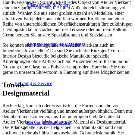
Handwerksmeister. So entwickelt jedes Objekt von Atelier Vierkant
Pflanzgefäße & Pottery
eine einzigartige Ästhetik, die Ihren Außenbereich stimmungsvoll
auflädt. Wählen Sie aus einer großen Anzahl an Modellen, einer
attraktiven Farbpalette aus natürlich warmen Erdtönen und einer
Reihe von unterschiedlichen Oberflächenstrukturen Ihre zukünftigen
Lieblingsstücke im Garten, auf der Terrasse oder auf dem Balkon.
Gerne beraten Sie unsere Spezialistinnen und Spezialisten!
Accessoires und Ausgefallenes
Sie können sich Pflanzgefäße von Atelier Vierkant auch im
Innenbereich vorstellen? Da sind Sie nicht die Einzigen! Für das
Interior Design bietet die belgische Manufaktur spezielle
Anfertigungen ohne Abflussloch an. Außerdem wird für die Indoor-
Nutzung eine Glasur aus Polyester empfohlen. Sprechen Sie uns
gerne in unserem Showroom in Hamburg auf diese Möglichkeit an!
Beratung & Service
Ton als
Designmaterial
Rechteckig, konisch oder organisch – die Formensprache von
Atelier Vierkant ist vielfältig und immer außergewöhnlich. Denn mit
den überdimensionierten, aus Ton gefertigten Gefäße entdeckt
Atelier Vierkant das jahrhundertealte Material als Designmaterial.
Beratung Privatkunden
Die Pflanzgefäße aus der belgischen Ton-Manufaktur sind dann
auch weit mehr als hübsch anzusehende Gebrauchskeramik: Sie