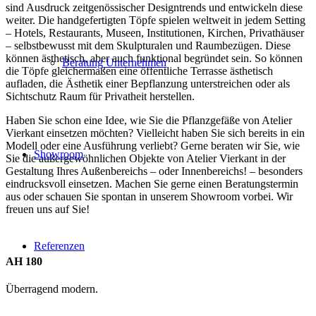
sind Ausdruck zeitgenössischer Designtrends und entwickeln diese
weiter. Die handgefertigten Töpfe spielen weltweit in jedem Setting
– Hotels, Restaurants, Museen, Institutionen, Kirchen, Privathäuser
– selbstbewusst mit dem Skulpturalen und Raumbezügen. Diese
können ästhetisch, aber auch funktional begründet sein. So können
Beratung Unternehmen
die Töpfe gleichermaßen eine öffentliche Terrasse ästhetisch
aufladen, die Ästhetik einer Bepflanzung unterstreichen oder als
Sichtschutz Raum für Privatheit herstellen.
Haben Sie schon eine Idee, wie Sie die Pflanzgefäße von Atelier
Vierkant einsetzen möchten? Vielleicht haben Sie sich bereits in ein
Modell oder eine Ausführung verliebt? Gerne beraten wir Sie, wie
Showroom
Sie die außergewöhnlichen Objekte von Atelier Vierkant in der
Gestaltung Ihres Außenbereichs – oder Innenbereichs! – besonders
eindrucksvoll einsetzen. Machen Sie gerne einen Beratungstermin
aus oder schauen Sie spontan in unserem Showroom vorbei. Wir
freuen uns auf Sie!
Referenzen
AH 180
Überragend modern.