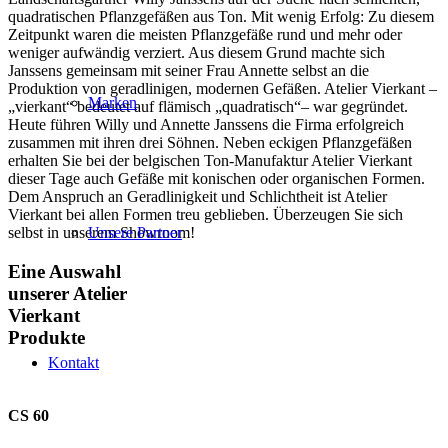
quadratischen Pflanzgefäßen aus Ton. Mit wenig Erfolg: Zu diesem
Zeitpunkt waren die meisten Pflanzgefäße rund und mehr oder
weniger aufwändig verziert. Aus diesem Grund machte sich
Janssens gemeinsam mit seiner Frau Annette selbst an die
Produktion von geradlinigen, modernen Gefäßen. Atelier Vierkant –
Marken
„vierkant“ bedeutet auf flämisch „quadratisch“– war gegründet.
Heute führen Willy und Annette Janssens die Firma erfolgreich
zusammen mit ihren drei Söhnen. Neben eckigen Pflanzgefäßen
erhalten Sie bei der belgischen Ton-Manufaktur Atelier Vierkant
dieser Tage auch Gefäße mit konischen oder organischen Formen.
Dem Anspruch an Geradlinigkeit und Schlichtheit ist Atelier
Vierkant bei allen Formen treu geblieben. Überzeugen Sie sich
Unsere Partner
selbst in unserem Showroom!
Eine Auswahl
unserer Atelier
Vierkant
Produkte
Kontakt
CS 60