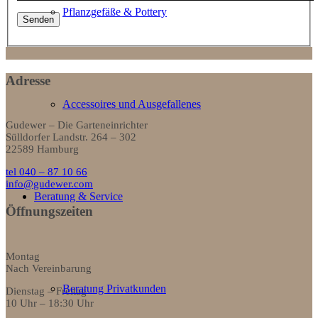
Pflanzgefäße & Pottery
Adresse
Accessoires und Ausgefallenes
Gudewer – Die Garteneinrichter
Sülldorfer Landstr. 264 – 302
22589 Hamburg
tel 040 – 87 10 66
info@gudewer.com
Beratung & Service
Öffnungszeiten
Montag
Nach Vereinbarung
Beratung Privatkunden
Dienstag – Freitag
10 Uhr – 18:30 Uhr