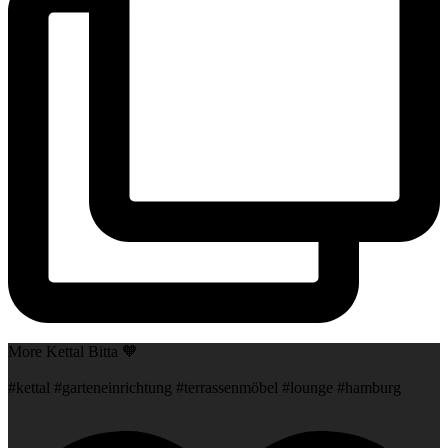
More Kettal Bitta 🧡
#kettal #garteneinrichtung #terrassenmöbel #lounge #hamburg