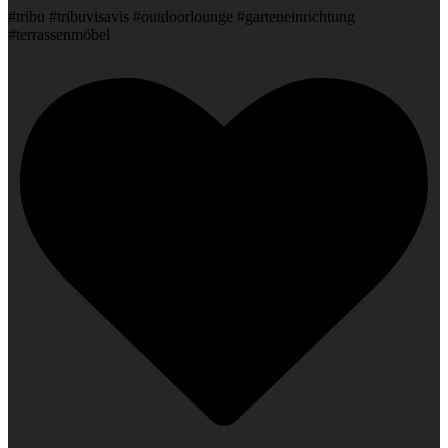
#tribu #tribuvisavis #outdoorlounge #garteneinrichtung
#terrassenmöbel