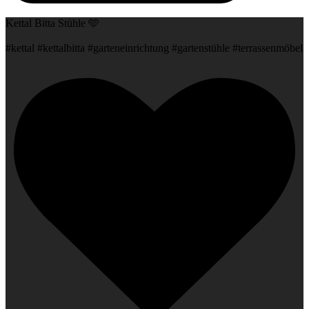
Kettal Bitta Stühle 🩵
#kettal #kettalbitta #garteneinrichtung #gartenstühle #terrassenmöbel