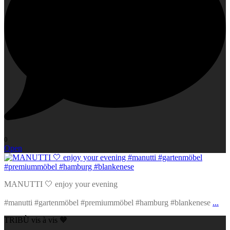
0
Open
MANUTTI 🤍 enjoy your evening
#manutti #gartenmöbel #premiummöbel #hamburg #blankenese
...
TRIBÙ vis à vis 🧡