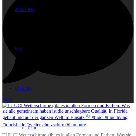
Aktuelles
Sale
Über uns
0
Open
Team
TUUCI Wetterschirme gibt es in allen Formen und Farben. Was sie