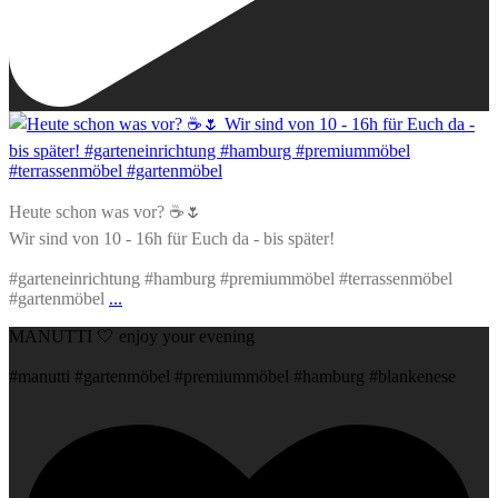
Heute schon was vor? ☕️🌷
Wir sind von 10 - 16h für Euch da - bis später!
#garteneinrichtung #hamburg #premiummöbel #terrassenmöbel
#gartenmöbel
...
MANUTTI 🤍 enjoy your evening
#manutti #gartenmöbel #premiummöbel #hamburg #blankenese