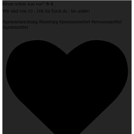
Heute schon was vor? ☕️🌷
Wir sind von 10 - 16h für Euch da - bis später!
#garteneinrichtung #hamburg #premiummöbel #terrassenmöbel
#gartenmöbel