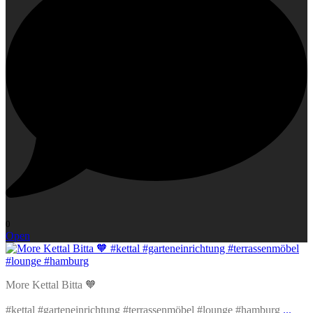
0
Open
More Kettal Bitta 🧡
#kettal #garteneinrichtung #terrassenmöbel #lounge #hamburg
...