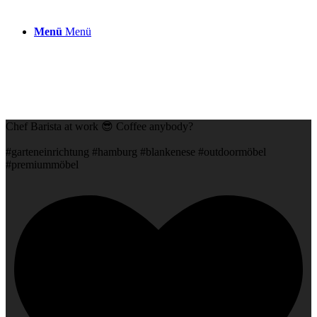
Menü
Menü
Chef Barista at work 😎 Coffee anybody?
#garteneinrichtung #hamburg #blankenese #outdoormöbel
#premiummöbel