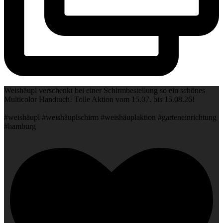
Weishäupl verschenkt bei einer Schirmbestellung so ein schönes
Multicolor Handtuch! Tolle Aktion vom 15.07. bis 15.08.26!
#weishäupl #weishäuplschirm #weishäuplaktion #garteneinrichtung
#hamburg