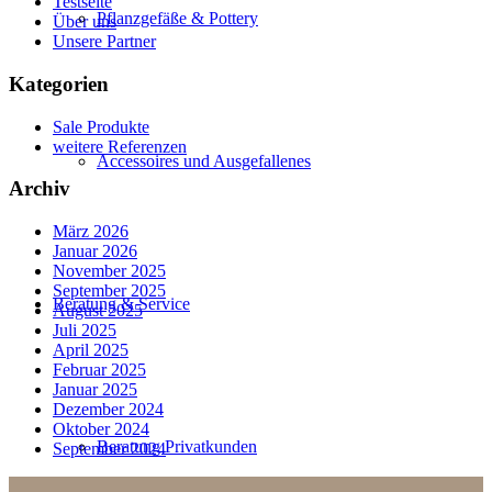
Testseite
Pflanzgefäße & Pottery
Über uns
Unsere Partner
Kategorien
Sale Produkte
weitere Referenzen
Accessoires und Ausgefallenes
Archiv
März 2026
Januar 2026
November 2025
September 2025
Beratung & Service
August 2025
Juli 2025
April 2025
Februar 2025
Januar 2025
Dezember 2024
Oktober 2024
Beratung Privatkunden
September 2024