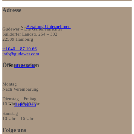
Adresse
Beratung Unternehmen
Gudewer – Die Garteneinrichter
Sülldorfer Landstr. 264 – 302
22589 Hamburg
tel 040 – 87 10 66
info@gudewer.com
Öffnungszeiten
Showroom
Montag
Nach Vereinbarung
Dienstag – Freitag
10 Uhr – 18:30 Uhr
Referenzen
Samstag
10 Uhr – 16 Uhr
Folge uns