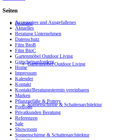
Seiten
Accessoires und Ausgefallenes
Produkte
Aktuelles
Beratung Unternehmen
Datenschutz
Film BtoB
Film BtoC
Gartenmöbel Outdoor Living
Gutscheinanfordern
Gartenmöbel Outdoor Living
Home
Impressum
Kalender
Kontakt
Kontakt/Beratungstermin vereinbaren
Marken
Pflanzgefäße & Pottery
Sonnenschirme & Schattenarchitektur
Portfolio
Privatkunden Beratung
Referenzen
Sale
Showroom
Sonnenschirme & Schattenarchitektur