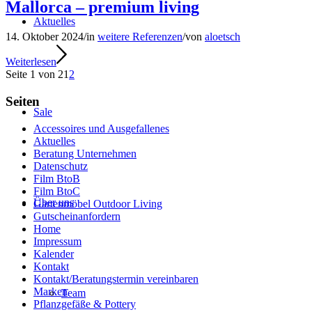
Mallorca – premium living
Aktuelles
14. Oktober 2024
/
in
weitere Referenzen
/
von
aloetsch
Weiterlesen
Seite 1 von 2
1
2
Seiten
Sale
Accessoires und Ausgefallenes
Aktuelles
Beratung Unternehmen
Datenschutz
Film BtoB
Film BtoC
Über uns
Gartenmöbel Outdoor Living
Gutscheinanfordern
Home
Impressum
Kalender
Kontakt
Kontakt/Beratungstermin vereinbaren
Marken
Team
Pflanzgefäße & Pottery