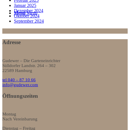
Februar 2025
Januar 2025
Dezember 2024
Menü
Menü
Oktober 2024
September 2024
Adresse
Gudewer – Die Garteneinrichter
Sülldorfer Landstr. 264 – 302
22589 Hamburg
tel 040 – 87 10 66
info@gudewer.com
Öffnungszeiten
Montag
Nach Vereinbarung
Dienstag – Freitag