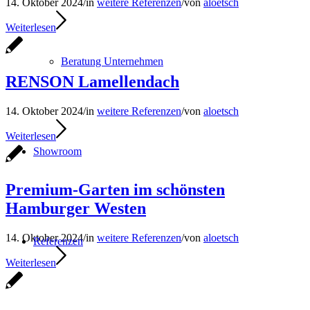
14. Oktober 2024
/
in
weitere Referenzen
/
von
aloetsch
Weiterlesen
Beratung Unternehmen
RENSON Lamellendach
14. Oktober 2024
/
in
weitere Referenzen
/
von
aloetsch
Weiterlesen
Showroom
Premium-Garten im schönsten
Hamburger Westen
14. Oktober 2024
/
in
weitere Referenzen
/
von
aloetsch
Referenzen
Weiterlesen