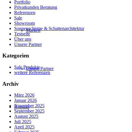
Portfolio
Privatkunden Beratung
Referenzen
Sale
Showroom
Sonnenschirme & Schattenarchitektur
Marken
Testseite
Über uns
Unsere Partner
Kategorien
Sale Produkte
Unsere Partner
weitere Referenzen
Archiv
März 2026
Januar 2026
November 2025
Kontakt
September 2025
August 2025
Juli 2025
April 2025